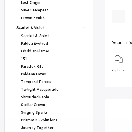
Lost Origin
Silver Tempest
Crown Zenith
Scarlet & Violet
Scarlet & Violet
Detailní in
Paldea Evolved
Obsidian Flames
151
Paradox Rift
Zeptat se
Paldean Fates
Temporal Forces
Twilight Masquerade
Shrouded Fable
Stellar Crown
Surging Sparks
Prismatic Evolutions
Journey Together