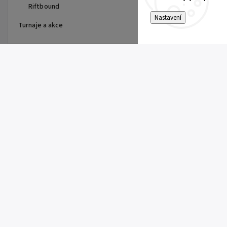
Riftbound
Nastavení
Turnaje a akce
Top 10 produktů
Pitch Black Booster
149 Kč
Pokémon UP: Single Pikachu
Toploader
10 Kč
Rowlet (SFA 003)
5 Kč
Team Rocket's Archer (DRI 170)
10 Kč
Team Rocket's Murkrow (DRI