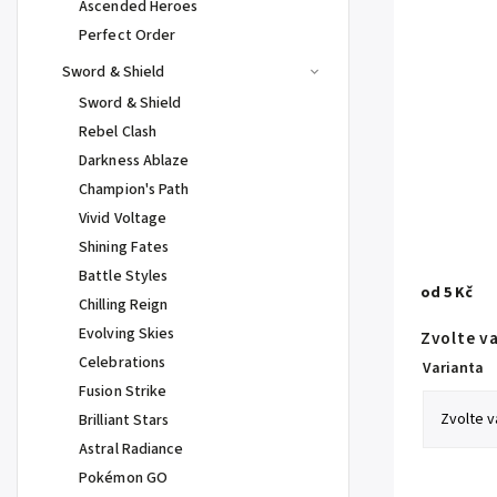
Ascended Heroes
Perfect Order
Sword & Shield
Sword & Shield
Rebel Clash
Darkness Ablaze
Champion's Path
Vivid Voltage
Shining Fates
Battle Styles
od
5 Kč
Chilling Reign
Evolving Skies
Zvolte v
Celebrations
Varianta
Fusion Strike
Brilliant Stars
Astral Radiance
Pokémon GO