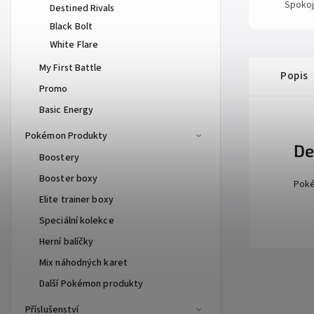
Spokoj
Destined Rivals
Black Bolt
White Flare
My First Battle
Popis
Promo
Basic Energy
Pokémon Produkty
De
Boostery
Booster boxy
Poké
Elite trainer boxy
Speciální kolekce
Herní balíčky
Mix náhodných karet
Další Pokémon produkty
Příslušenství