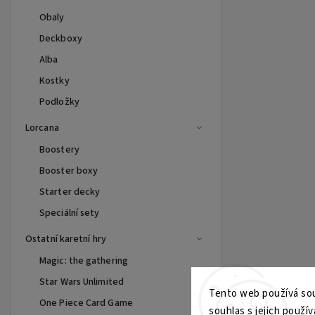
Obaly
Deckboxy
Alba
Kostky
Podložky
Lorcana
Boostery
Booster boxy
Starter decky
Speciální sety
Ostatní karetní hry
Magic: the gathering
Star Wars Unlimited
Tento web používá sou
One Piece Card Game
souhlas s jejich použív