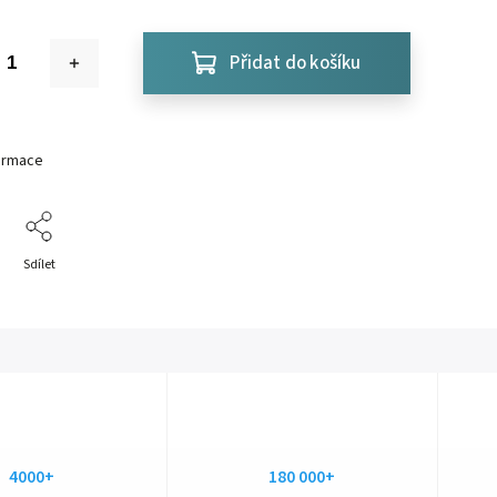
Přidat do košíku
formace
Sdílet
4000+
180 000+