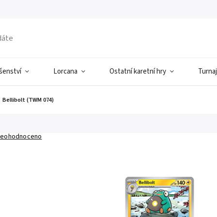
ušenství
Lorcana
Ostatní karetní hry
Turnaj
Bellibolt (TWM 074)
eohodnoceno