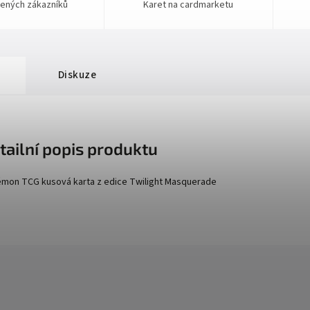
ených zákazníků
Karet na cardmarketu
Diskuze
tailní popis produktu
mon TCG kusová karta z edice
Twilight Masquerade