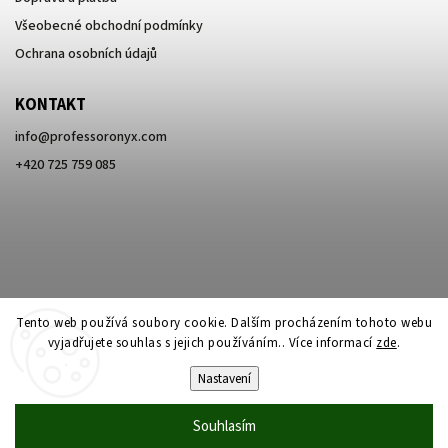
Všeobecné obchodní podmínky
Ochrana osobních údajů
KONTAKT
info
@
professoronyx.com
+420 725 759 085
Tento web používá soubory cookie. Dalším procházením tohoto webu
vyjadřujete souhlas s jejich používáním.. Více informací
zde
.
Nastavení
Copyright 2026
Professor Onyx
. Všechna práva vyhrazena.
Souhlasím
Vytvořil
Shoptet
| Design
Shoptak.cz