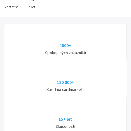
Zeptat se
Sdílet
4000+
Spokojených zákazníků
180 000+
Karet na cardmarketu
15+ let
Zkušeností