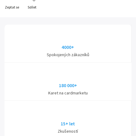
Zeptat se
Sdílet
4000+
Spokojených zákazníků
180 000+
Karet na cardmarketu
15+ let
Zkušeností