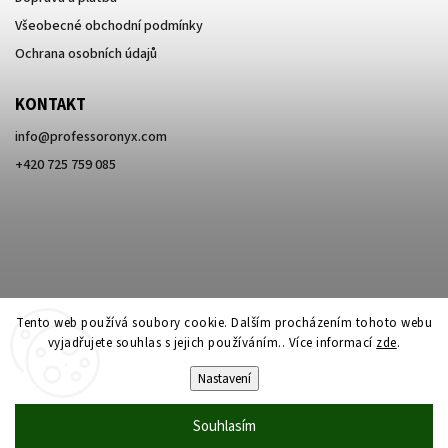
Všeobecné obchodní podmínky
Ochrana osobních údajů
KONTAKT
info
@
professoronyx.com
+420 725 759 085
Tento web používá soubory cookie. Dalším procházením tohoto webu
vyjadřujete souhlas s jejich používáním.. Více informací
zde
.
Nastavení
Copyright 2026
Professor Onyx
. Všechna práva vyhrazena.
Souhlasím
Vytvořil
Shoptet
| Design
Shoptak.cz