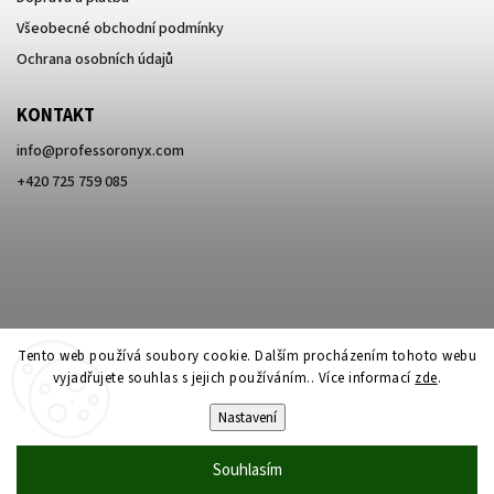
Všeobecné obchodní podmínky
Ochrana osobních údajů
KONTAKT
info
@
professoronyx.com
+420 725 759 085
Tento web používá soubory cookie. Dalším procházením tohoto webu
vyjadřujete souhlas s jejich používáním.. Více informací
zde
.
Nastavení
Copyright 2026
Professor Onyx
. Všechna práva vyhrazena.
Souhlasím
Vytvořil
Shoptet
| Design
Shoptak.cz