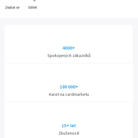
Zeptat se
Sdílet
4000+
Spokojených zákazníků
180 000+
Karet na cardmarketu
15+ let
Zkušeností