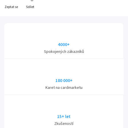
Zeptat se
Sdílet
4000+
Spokojených zákazníků
180 000+
Karet na cardmarketu
15+ let
Zkušeností