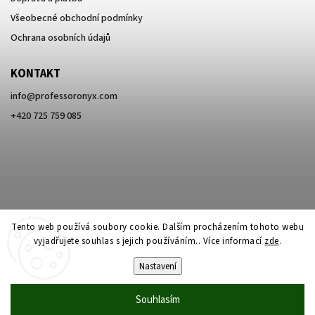
Všeobecné obchodní podmínky
Ochrana osobních údajů
KONTAKT
info
@
professoronyx.com
+420 725 759 085
Tento web používá soubory cookie. Dalším procházením tohoto webu
vyjadřujete souhlas s jejich používáním.. Více informací
zde
.
Nastavení
Copyright 2026
Professor Onyx
. Všechna práva vyhrazena.
Souhlasím
Vytvořil
Shoptet
| Design
Shoptak.cz