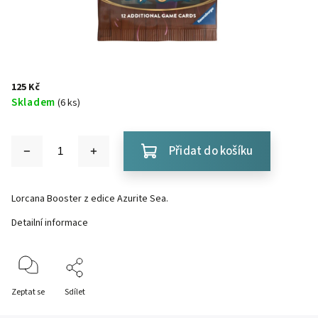
125 Kč
Skladem
(6 ks)
Přidat do košíku
Lorcana Booster z edice
Azurite Sea
.
Detailní informace
Zeptat se
Sdílet