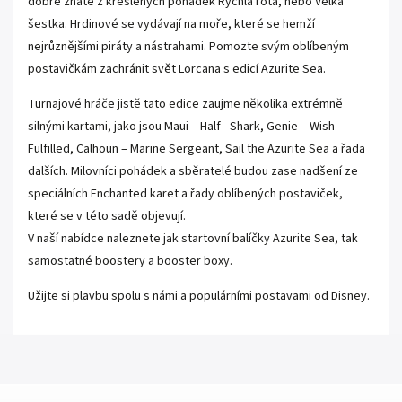
dobře znáte z kreslených pohádek Rychlá rota, nebo Velká
šestka. Hrdinové se vydávají na moře, které se hemží
nejrůznějšími piráty a nástrahami. Pomozte svým oblíbeným
postavičkám zachránit svět Lorcana s edicí Azurite Sea.
Turnajové hráče jistě tato edice zaujme několika extrémně
silnými kartami, jako jsou Maui – Half - Shark, Genie – Wish
Fulfilled, Calhoun – Marine Sergeant, Sail the Azurite Sea a řada
dalších. Milovníci pohádek a sběratelé budou zase nadšení ze
speciálních Enchanted karet a řady oblíbených postaviček,
které se v této sadě objevují.
V naší nabídce naleznete jak
startovní balíčky
Azurite Sea, tak
samostatné boostery a
booster boxy
.
Užijte si plavbu spolu s námi a populárními postavami od Disney.