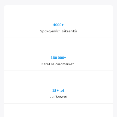
4000+
Spokojených zákazníků
180 000+
Karet na cardmarketu
15+ let
Zkušeností