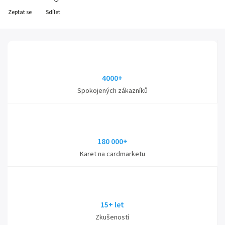
Zeptat se
Sdílet
4000+
Spokojených zákazníků
180 000+
Karet na cardmarketu
15+ let
Zkušeností