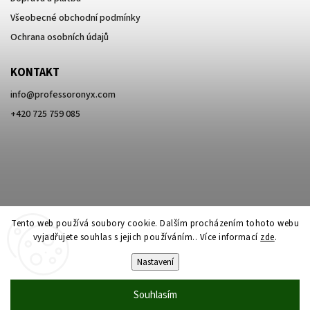
Všeobecné obchodní podmínky
Ochrana osobních údajů
KONTAKT
info
@
professoronyx.com
+420 725 759 085
Tento web používá soubory cookie. Dalším procházením tohoto webu
vyjadřujete souhlas s jejich používáním.. Více informací
zde
.
Nastavení
Copyright 2026
Professor Onyx
. Všechna práva vyhrazena.
Souhlasím
Vytvořil
Shoptet
| Design
Shoptak.cz