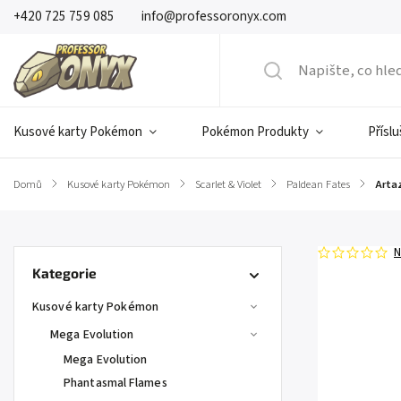
+420 725 759 085
info@professoronyx.com
Kusové karty Pokémon
Pokémon Produkty
Přísl
Domů
/
Kusové karty Pokémon
/
Scarlet & Violet
/
Paldean Fates
/
Artaz
N
Kategorie
Kusové karty Pokémon
Mega Evolution
Mega Evolution
Phantasmal Flames