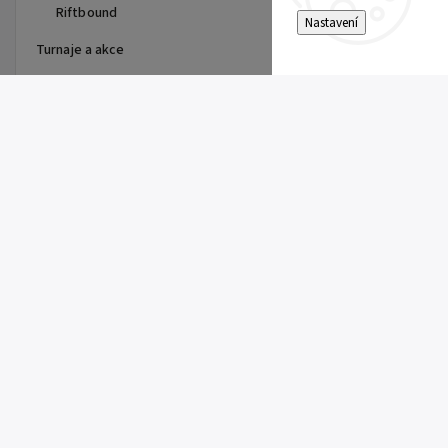
Riftbound
Nastavení
Turnaje a akce
Top 10 produktů
Dragon Shield - stránka do
alba
15 Kč
Single Toploader
5 Kč
Clemont's Quick Wit (SSP 167)
5 Kč
Pitch Black Booster
149 Kč
Super Electric Breaker Booster