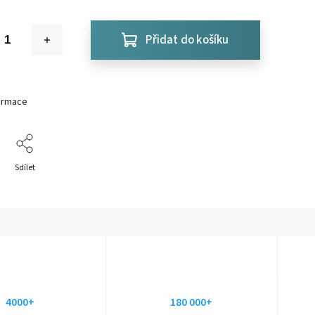
Přidat do košíku
formace
Sdílet
4000+
180 000+