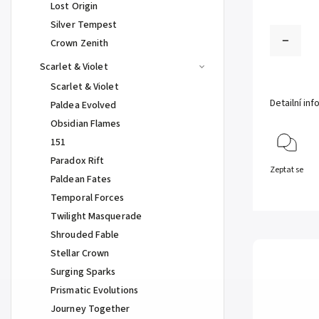
Lost Origin
Silver Tempest
Crown Zenith
Scarlet & Violet
Scarlet & Violet
Detailní in
Paldea Evolved
Obsidian Flames
151
Paradox Rift
Zeptat se
Paldean Fates
Temporal Forces
Twilight Masquerade
Shrouded Fable
Stellar Crown
Surging Sparks
Prismatic Evolutions
Journey Together