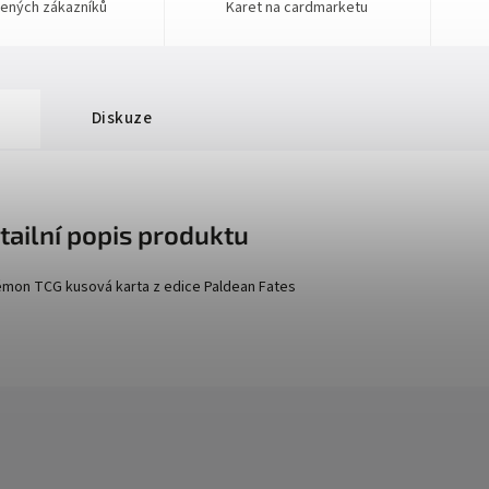
ených zákazníků
Karet na cardmarketu
Diskuze
tailní popis produktu
mon TCG kusová karta z edice
Paldean Fates