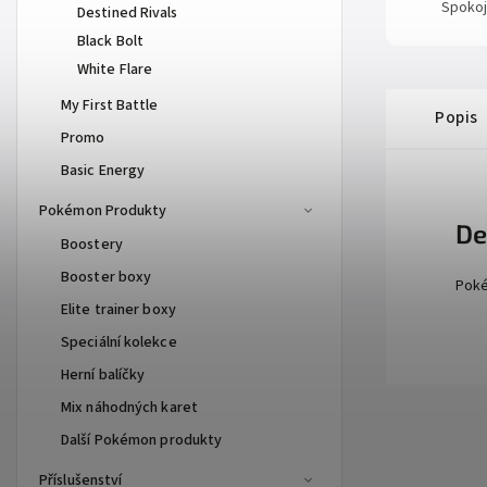
Spokoj
Destined Rivals
Black Bolt
White Flare
My First Battle
Popis
Promo
Basic Energy
Pokémon Produkty
De
Boostery
Booster boxy
Poké
Elite trainer boxy
Speciální kolekce
Herní balíčky
Mix náhodných karet
Další Pokémon produkty
Příslušenství