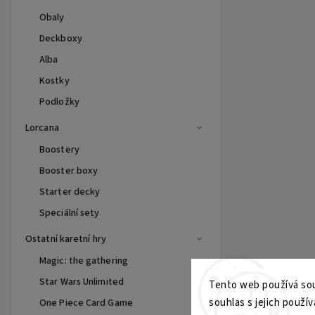
Obaly
Deckboxy
Alba
Kostky
Podložky
Lorcana
Boostery
Booster boxy
Starter decky
Speciální sety
Ostatní karetní hry
Magic: the gathering
Star Wars Unlimited
Tento web používá sou
souhlas s jejich použív
One Piece Card Game