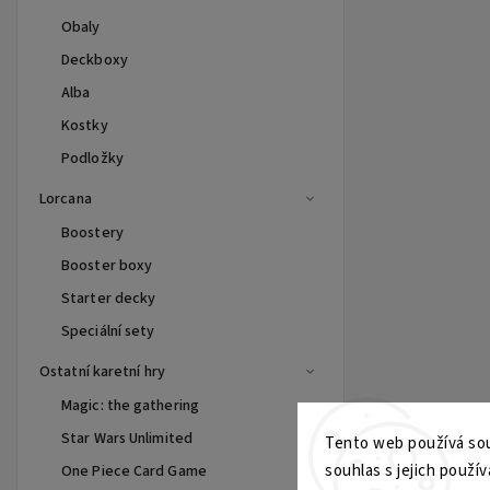
Obaly
Deckboxy
Alba
Kostky
Podložky
Lorcana
Boostery
Booster boxy
Starter decky
Speciální sety
Ostatní karetní hry
Magic: the gathering
Star Wars Unlimited
Tento web používá sou
souhlas s jejich použív
One Piece Card Game