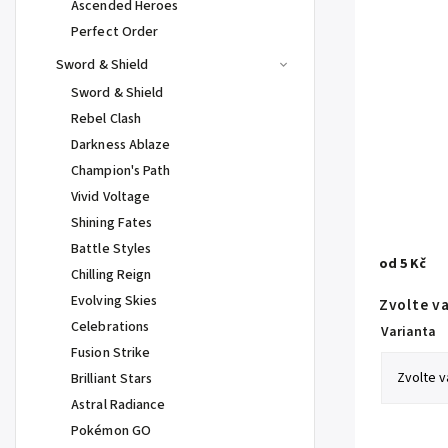
Ascended Heroes
Perfect Order
Sword & Shield
Sword & Shield
Rebel Clash
Darkness Ablaze
Champion's Path
Vivid Voltage
Shining Fates
Battle Styles
od
5 Kč
Chilling Reign
Evolving Skies
Zvolte v
Celebrations
Varianta
Fusion Strike
Brilliant Stars
Astral Radiance
Pokémon GO