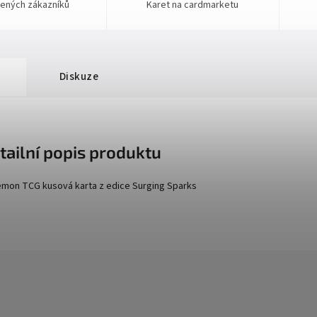
ených zákazníků
Karet na cardmarketu
Diskuze
tailní popis produktu
mon TCG kusová karta z edice
Surging Sparks