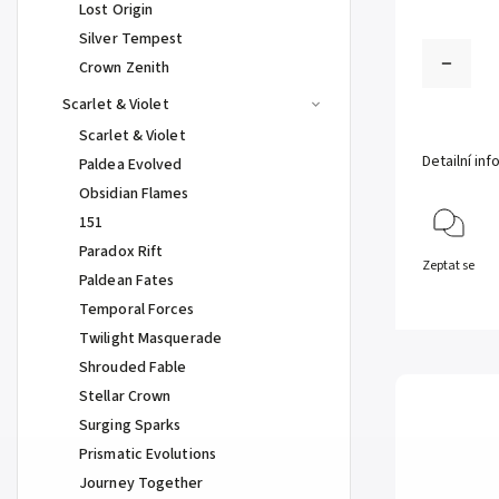
Lost Origin
Silver Tempest
Crown Zenith
Scarlet & Violet
Scarlet & Violet
Detailní in
Paldea Evolved
Obsidian Flames
151
Paradox Rift
Zeptat se
Paldean Fates
Temporal Forces
Twilight Masquerade
Shrouded Fable
Stellar Crown
Surging Sparks
Prismatic Evolutions
Journey Together