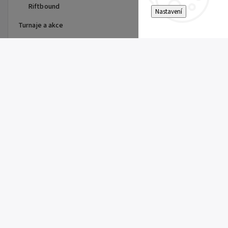
Riftbound
Nastavení
Turnaje a akce
Top 10 produktů
Dragon Shield - stránka do
alba
15 Kč
Single Toploader
5 Kč
Clemont's Quick Wit (SSP 167)
5 Kč
Pitch Black Booster
149 Kč
Super Electric Breaker Booster