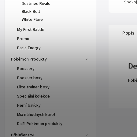
Spokoj
Destined Rivals
Black Bolt
White Flare
My First Battle
Popis
Promo
Basic Energy
Pokémon Produkty
De
Boostery
Booster boxy
Poké
Elite trainer boxy
Speciální kolekce
Herní balíčky
Mix náhodných karet
Další Pokémon produkty
Příslušenství