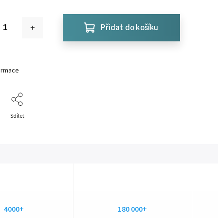
Přidat do košíku
formace
Sdílet
4000+
180 000+