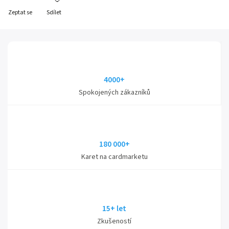
Zeptat se
Sdílet
4000+
Spokojených zákazníků
180 000+
Karet na cardmarketu
15+ let
Zkušeností