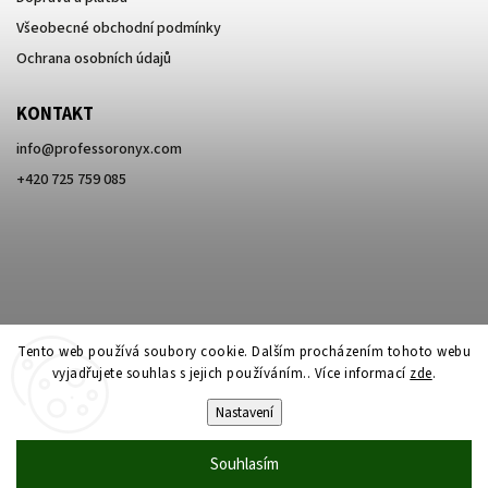
Všeobecné obchodní podmínky
Ochrana osobních údajů
KONTAKT
info
@
professoronyx.com
+420 725 759 085
Tento web používá soubory cookie. Dalším procházením tohoto webu
vyjadřujete souhlas s jejich používáním.. Více informací
zde
.
Nastavení
Copyright 2026
Professor Onyx
. Všechna práva vyhrazena.
Souhlasím
Vytvořil
Shoptet
| Design
Shoptak.cz