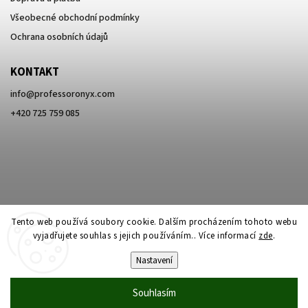
Všeobecné obchodní podmínky
Ochrana osobních údajů
KONTAKT
info
@
professoronyx.com
+420 725 759 085
Tento web používá soubory cookie. Dalším procházením tohoto webu
vyjadřujete souhlas s jejich používáním.. Více informací
zde
.
Nastavení
Copyright 2026
Professor Onyx
. Všechna práva vyhrazena.
Souhlasím
Vytvořil
Shoptet
| Design
Shoptak.cz