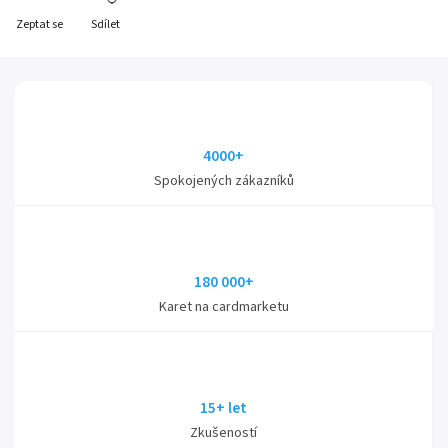
Zeptat se
Sdílet
4000+
Spokojených zákazníků
180 000+
Karet na cardmarketu
15+ let
Zkušeností