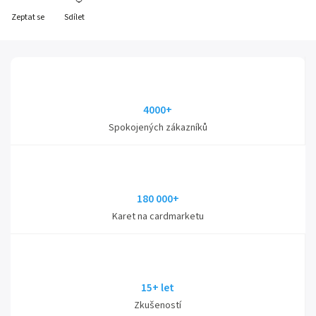
Zeptat se
Sdílet
4000+
Spokojených zákazníků
180 000+
Karet na cardmarketu
15+ let
Zkušeností