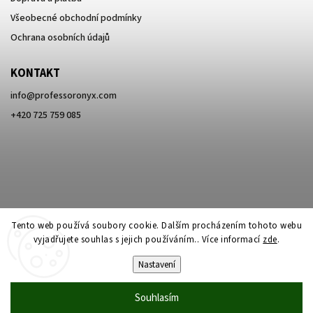
Všeobecné obchodní podmínky
Ochrana osobních údajů
KONTAKT
info
@
professoronyx.com
+420 725 759 085
Tento web používá soubory cookie. Dalším procházením tohoto webu
vyjadřujete souhlas s jejich používáním.. Více informací
zde
.
Nastavení
Copyright 2026
Professor Onyx
. Všechna práva vyhrazena.
Souhlasím
Vytvořil
Shoptet
| Design
Shoptak.cz