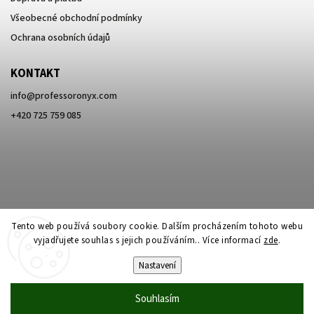
Všeobecné obchodní podmínky
Ochrana osobních údajů
KONTAKT
info
@
professoronyx.com
+420 725 759 085
Tento web používá soubory cookie. Dalším procházením tohoto webu
vyjadřujete souhlas s jejich používáním.. Více informací
zde
.
Nastavení
Copyright 2026
Professor Onyx
. Všechna práva vyhrazena.
Souhlasím
Vytvořil
Shoptet
| Design
Shoptak.cz