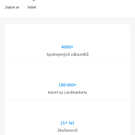
Zeptat se
Sdílet
4000+
Spokojených zákazníků
180 000+
Karet na cardmarketu
15+ let
Zkušeností