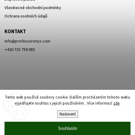
Všeobecné obchodní podmínky
Ochrana osobních údajů
KONTAKT
info
@
professoronyx.com
+420 725 759 085
Tento web používá soubory cookie. Dalším procházením tohoto webu
vyjadřujete souhlas s jejich používáním.. Více informací
zde
.
Nastavení
Copyright 2026
Professor Onyx
. Všechna práva vyhrazena.
Souhlasím
Vytvořil
Shoptet
| Design
Shoptak.cz