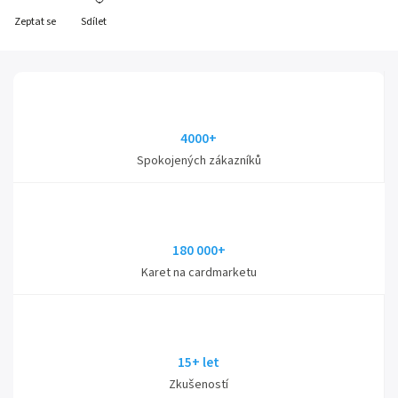
Zeptat se
Sdílet
4000+
Spokojených zákazníků
180 000+
Karet na cardmarketu
15+ let
Zkušeností