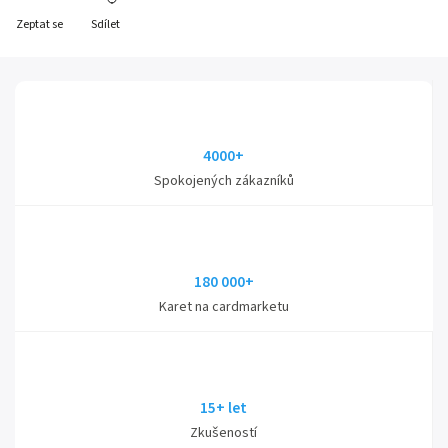
Zeptat se
Sdílet
4000+
Spokojených zákazníků
180 000+
Karet na cardmarketu
15+ let
Zkušeností