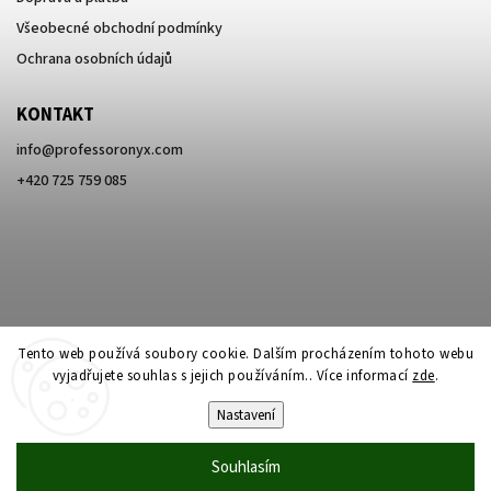
Všeobecné obchodní podmínky
Ochrana osobních údajů
KONTAKT
info
@
professoronyx.com
+420 725 759 085
Tento web používá soubory cookie. Dalším procházením tohoto webu
vyjadřujete souhlas s jejich používáním.. Více informací
zde
.
Nastavení
Copyright 2026
Professor Onyx
. Všechna práva vyhrazena.
Souhlasím
Vytvořil
Shoptet
| Design
Shoptak.cz