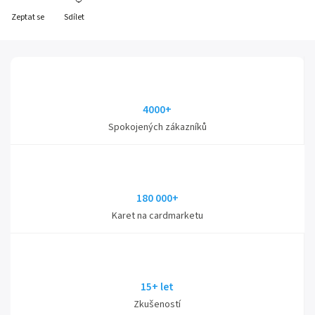
Zeptat se
Sdílet
4000+
Spokojených zákazníků
180 000+
Karet na cardmarketu
15+ let
Zkušeností