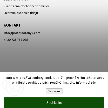
Všeobecné obchodní podmínky
Ochrana osobních údajů
KONTAKT
info
@
professoronyx.com
+420 725 759 085
Tento web používá soubory cookie. Dalším procházením tohoto webu
vyjadřujete souhlas s jejich používáním.. Více informací
zde
.
Nastavení
Copyright 2026
Professor Onyx
. Všechna práva vyhrazena.
Souhlasím
Vytvořil
Shoptet
| Design
Shoptak.cz