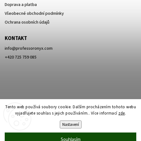
Doprava a platba
Všeobecné obchodní podmínky
Ochrana osobních údajů
KONTAKT
info
@
professoronyx.com
+420 725 759 085
Tento web používá soubory cookie. Dalším procházením tohoto webu
vyjadřujete souhlas s jejich používáním.. Více informací
zde
.
Nastavení
Copyright 2026
Professor Onyx
. Všechna práva vyhrazena.
Souhlasím