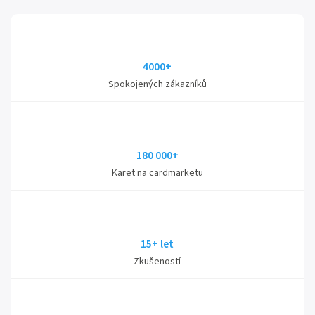
4000+
Spokojených zákazníků
180 000+
Karet na cardmarketu
15+ let
Zkušeností