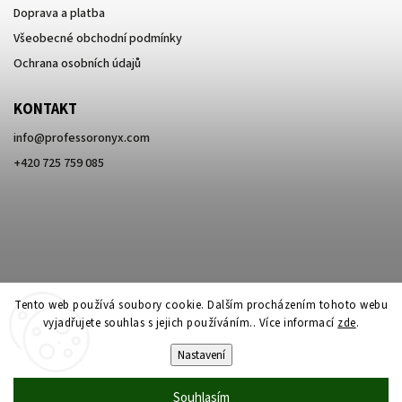
Doprava a platba
Všeobecné obchodní podmínky
Ochrana osobních údajů
KONTAKT
info
@
professoronyx.com
+420 725 759 085
Tento web používá soubory cookie. Dalším procházením tohoto webu
vyjadřujete souhlas s jejich používáním.. Více informací
zde
.
Nastavení
Copyright 2026
Professor Onyx
. Všechna práva vyhrazena.
Souhlasím