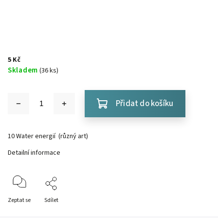
5 Kč
Skladem
(36 ks)
Přidat do košíku
10 Water energií (různý art)
Detailní informace
Zeptat se
Sdílet