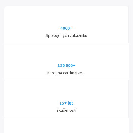
4000+
Spokojených zákazníků
180 000+
Karet na cardmarketu
15+ let
Zkušeností