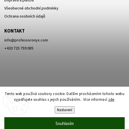
Doprava a platba
Všeobecné obchodní podmínky
Ochrana osobních údajů
KONTAKT
info
@
professoronyx.com
+420 725 759 085
Tento web používá soubory cookie. Dalším procházením tohoto webu
vyjadřujete souhlas s jejich používáním.. Více informací
zde
.
Nastavení
Copyright 2026
Professor Onyx
. Všechna práva vyhrazena.
Souhlasím
Vytvořil
Shoptet
| Design
Shoptak.cz