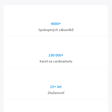
4000+
Spokojených zákazníků
180 000+
Karet na cardmarketu
15+ let
Zkušeností