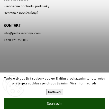
Všeobecné obchodní podmínky
Ochrana osobních údajů
KONTAKT
info
@
professoronyx.com
+420 725 759 085
Tento web používá soubory cookie. Dalším procházením tohoto webu
vyjadřujete souhlas s jejich používáním.. Více informací
zde
.
Nastavení
Copyright 2026
Professor Onyx
. Všechna práva vyhrazena.
Souhlasím
Vytvořil
Shoptet
| Design
Shoptak.cz