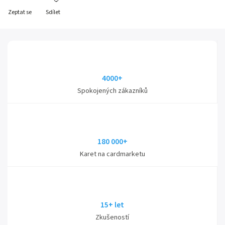
Zeptat se
Sdílet
4000+
Spokojených zákazníků
180 000+
Karet na cardmarketu
15+ let
Zkušeností