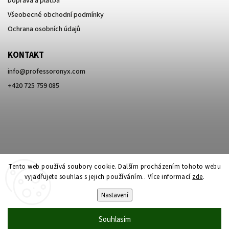
Doprava a platba
Všeobecné obchodní podmínky
Ochrana osobních údajů
KONTAKT
info
@
professoronyx.com
+420 725 759 085
Tento web používá soubory cookie. Dalším procházením tohoto webu
vyjadřujete souhlas s jejich používáním.. Více informací
zde
.
Nastavení
Copyright 2026
Professor Onyx
. Všechna práva vyhrazena.
Souhlasím
Vytvořil
Shoptet
| Design
Shoptak.cz