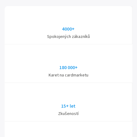
4000+
Spokojených zákazníků
180 000+
Karet na cardmarketu
15+ let
Zkušeností