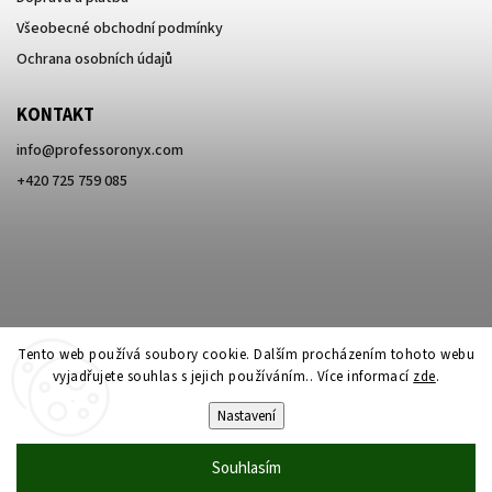
Všeobecné obchodní podmínky
Ochrana osobních údajů
KONTAKT
info
@
professoronyx.com
+420 725 759 085
Tento web používá soubory cookie. Dalším procházením tohoto webu
vyjadřujete souhlas s jejich používáním.. Více informací
zde
.
Nastavení
Copyright 2026
Professor Onyx
. Všechna práva vyhrazena.
Souhlasím
Vytvořil
Shoptet
| Design
Shoptak.cz